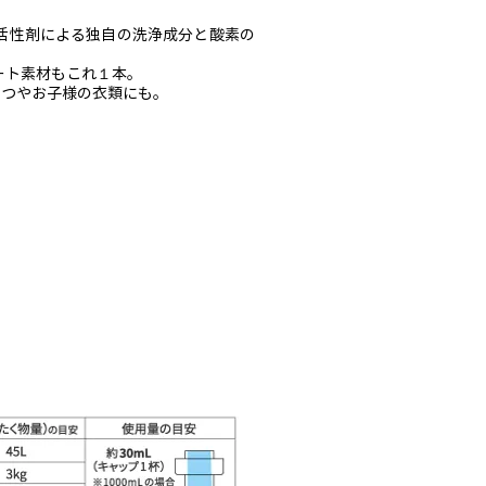
活性剤による独自の洗浄成分と酸素の
。
ート素材もこれ１本。
むつやお子様の衣類にも。