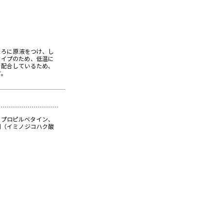
ころに原液をつけ、し
タイプのため、低温に
を配合しているため、
す。
ドプロピルベタイン、
剤（イミノジコハク酸