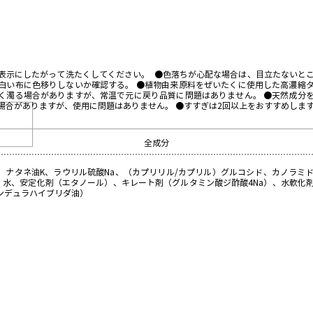
表示にしたがって洗たくしてください。 ●色落ちが心配な場合は、目立たないと
白い布に色移りしないか確認する。 ●植物由来原料をぜいたくに使用した高濃縮
く濁る場合がありますが、常温で元に戻り品質に問題はありません。 ●天然成分
場合がありますが、使用に問題はありません。 ●すすぎは2回以上をおすすめしま
全成分
5%、ナタネ油K、ラウリル硫酸Na、（カプリリル/カプリル）グルコシド、カノラミ
、水、安定化剤（エタノール）、キレート剤（グルタミン酸ジ酢酸4Na）、水軟化
バンデュラハイブリダ油）
住
柔
ま
軟