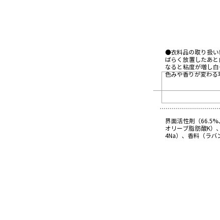
●衣料品の取り扱い
ばらく放置したあと
なると粘度が増し白
色みや香りが変わる
界面活性剤（66.
オリーブ脂肪酸K）
4Na）、香料（ラ
食
器