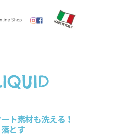
nline Shop
LIQUID
ド
ケート素材も洗える！
り落とす