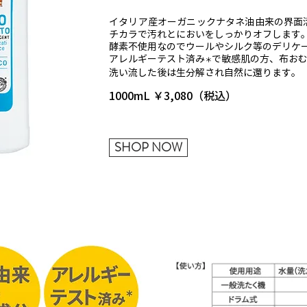
イタリア産オーガニックナタネ油由来の界面
チカラで汚れとにおいをしっかりオフします
酵素不使用なのでウールやシルク等のデリケ
アレルギーテスト済み
で敏感肌の方、布お
＊
洗い流した後は生分解され自然に還ります。
1000mL ￥3,080（税込）
SHOP NOW